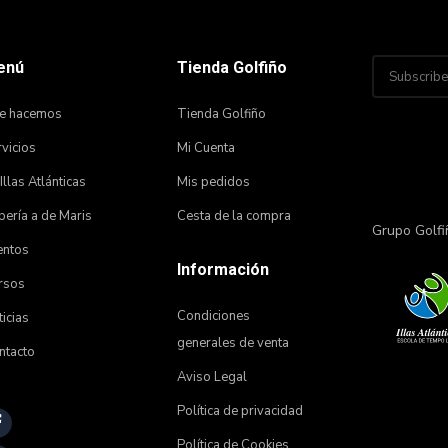
enú
Tienda Golfiño
e hacemos
Tienda Golfiño
vicios
Mi Cuenta
 Illas Atlánticas
Mis pedidos
ería a de Maris
Cesta de la compra
Grupo Golfi
entos
Información
rsos
Condiciones
icias
generales de venta
ntacto
Aviso Legal
Política de privacidad
Política de Cookies