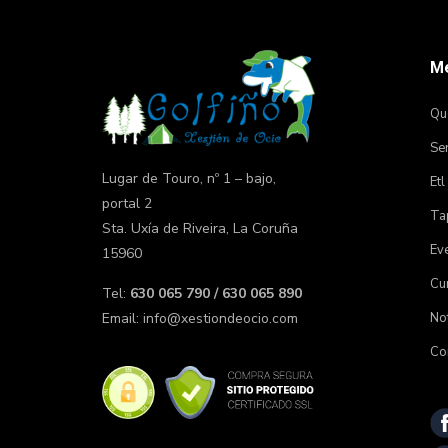
M
Qu
Ser
Lugar de Touro, nº 1 – bajo,
Etl
portal 2
Tap
Sta. Uxía de Riveira, La Coruña
Ev
15960
Cu
Tel:
630 065 790 / 630 065 890
Not
Email:
info@xestiondeocio.com
Co