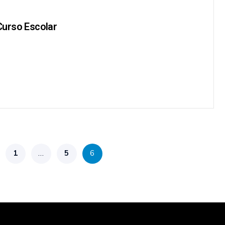
 Curso Escolar
1
…
5
6