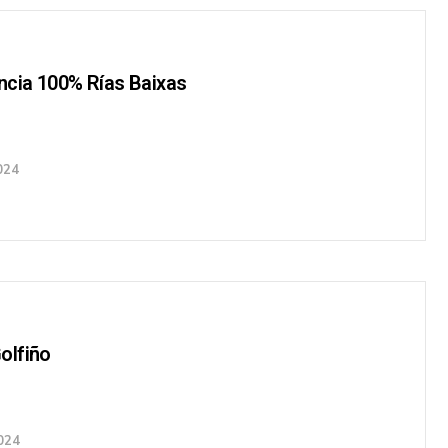
cia 100% Rías Baixas
024
olfiño
024