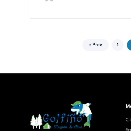
« Prev
1
M
Qu
Ser