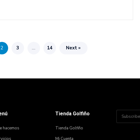
2
3
…
14
Next »
enú
Tienda Golfiño
e hacemos
Tienda Golfiño
vicios
Mi Cuenta