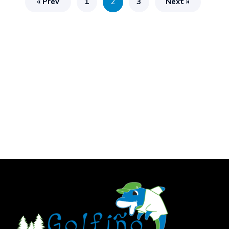
« Prev
1
2
3
Next »