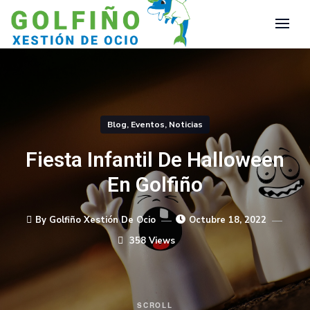
Blog
,
Eventos
,
Noticias
Fiesta Infantil De Halloween
En Golfiño
By Golfiño Xestión De Ocio
Octubre 18, 2022
358 Views
SCROLL