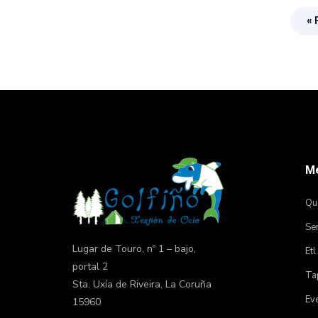
« 
M
Qu
Ser
Lugar de Touro, nº 1 – bajo,
Etl
portal 2
Tap
Sta. Uxía de Riveira, La Coruña
Ev
15960