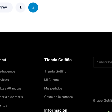
Prev
1
2
enú
Tienda Golfiño
e hacemos
Tienda Golfiño
vicios
Mi Cuenta
 Illas Atlánticas
Mis pedidos
ería a de Maris
Cesta de la compra
Grupo Golfi
entos
Información