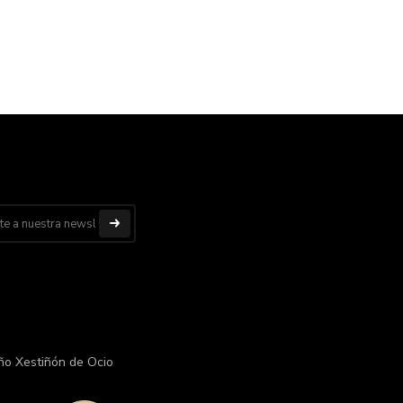
ño Xestiñón de Ocio