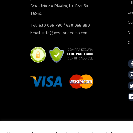
Tap
Sta. Uxía de Riveira, La Coruña
Ev
15960
Cu
Tel:
630 065 790 / 630 065 890
Not
Email:
info@xestiondeocio.com
Co