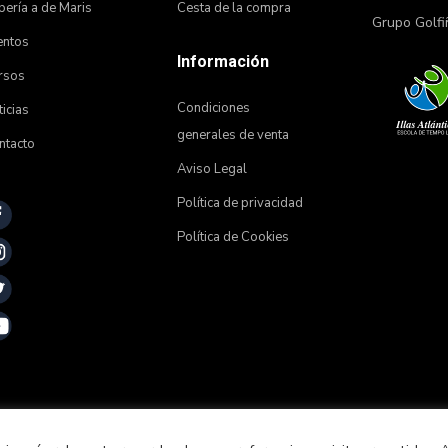
ería a de Maris
Cesta de la compra
Grupo Golfi
entos
Información
rsos
Condiciones
icias
generales de venta
ntacto
Aviso Legal
Política de privacidad
Política de Cookies