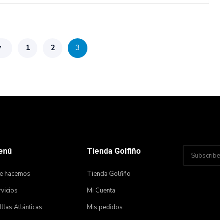
v
1
2
3
enú
Tienda Golfiño
e hacemos
Tienda Golfiño
vicios
Mi Cuenta
 Illas Atlánticas
Mis pedidos