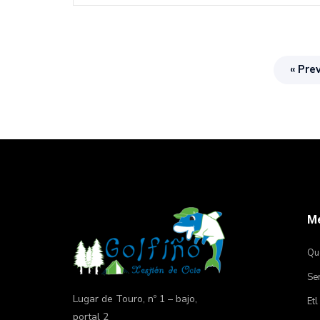
« Pre
M
Qu
Ser
Lugar de Touro, nº 1 – bajo,
Etl
portal 2