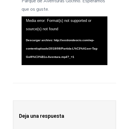
Parque de Aventuras Golfiño. Esperamos
que os guste.
R
Media error: Format(s) not supported or
e
source(s) not found
p
Descargar archivo: http://xestiondeocio.com/wp-
r
content/uploads/2018/08/Partida-L%C3%A1ser-Tag-
o
Golfi%C3%B1o-Aventura.mp4?_=1
d
u
c
t
o
r
d
Deja una respuesta
e
v