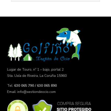
í
d
e
o
Lugar de Touro, nº 1 – bajo, portal 2
Sta. Uxía de Riveira, La Coruña 15960
Tel:
630 065 790 / 630 065 890
Email:
info@xestiondeocio.com