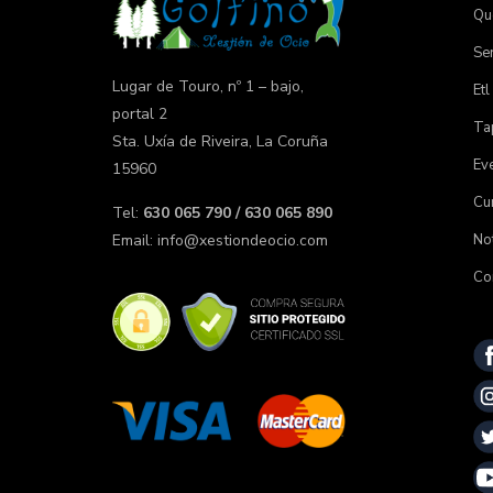
Qu
Ser
Lugar de Touro, nº 1 – bajo,
Etl
portal 2
Tap
Sta. Uxía de Riveira, La Coruña
Ev
15960
Cu
Tel:
630 065 790 / 630 065 890
Not
Email:
info@xestiondeocio.com
Co