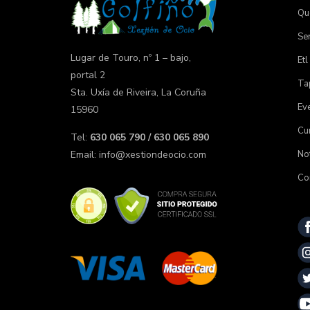
Qu
Ser
Lugar de Touro, nº 1 – bajo,
Etl
portal 2
Tap
Sta. Uxía de Riveira, La Coruña
Ev
15960
Cu
Tel:
630 065 790 / 630 065 890
Not
Email:
info@xestiondeocio.com
Co