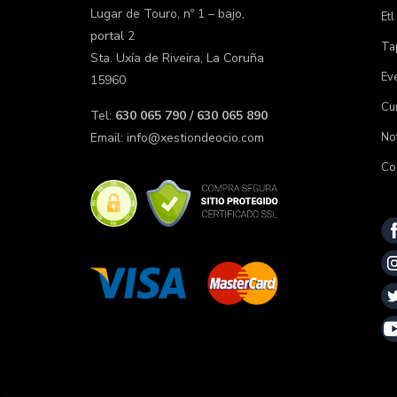
Lugar de Touro, nº 1 – bajo,
Etl
portal 2
Tap
Sta. Uxía de Riveira, La Coruña
Ev
15960
Cu
Tel:
630 065 790 / 630 065 890
Not
Email:
info@xestiondeocio.com
Co