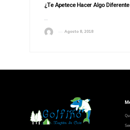
¿Te Apetece Hacer Algo Diferente
…
Agosto 8, 2018
M
Qu
Ser