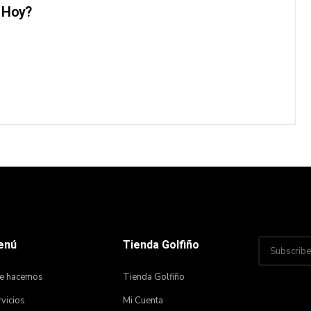
 Hoy?
enú
Tienda Golfiño
e hacemos
Tienda Golfiño
vicios
Mi Cuenta