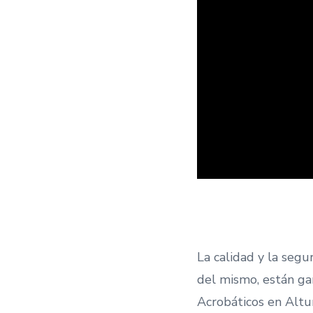
u
c
t
o
r
d
e
v
í
d
e
o
La calidad y la segu
del mismo, están ga
Acrobáticos en Altu