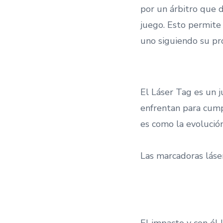
por un árbitro que d
juego. Esto permite 
uno siguiendo su pr
El Láser Tag es un 
enfrentan para cumpl
es como la evolució
Las marcadoras láser
El impacto y con él 