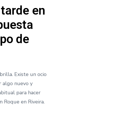
a tarde en
 puesta
mpo de
rilla. Existe un ocio
r algo nuevo y
abitual para hacer
n Roque en Riveira.