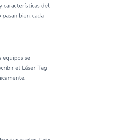
 características del
 pasan bien, cada
s equipos se
cribir el Láser Tag
nicamente.
bre tus rivales. Este