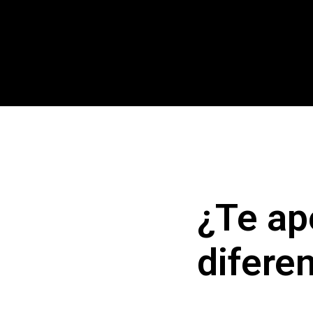
¿Te ap
difere