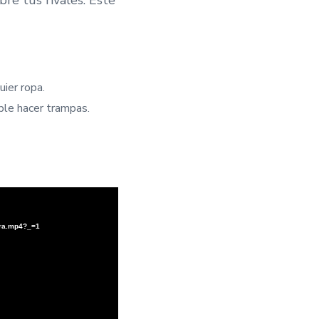
uier ropa.
ble hacer trampas.
ura.mp4?_=1