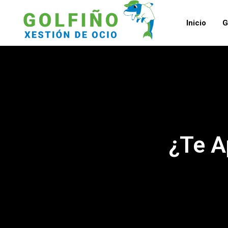
Inicio
G
¿Te A