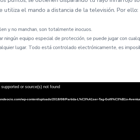
e utiliza el mando a distancia de la televisión. Por ello:
len y no manchan, son totalmente inocuos.
r ningún equipo especial de protección, se puede jugar con cualq
alquier lugar. Todo está controlado electrónicamente, es imposi
t supported or source(s) not found
stiondeocio.com/wp-content/uploads/2018/08/Partida-L%C3%A1ser-Tag-Golfi%C3%B1o-Avent