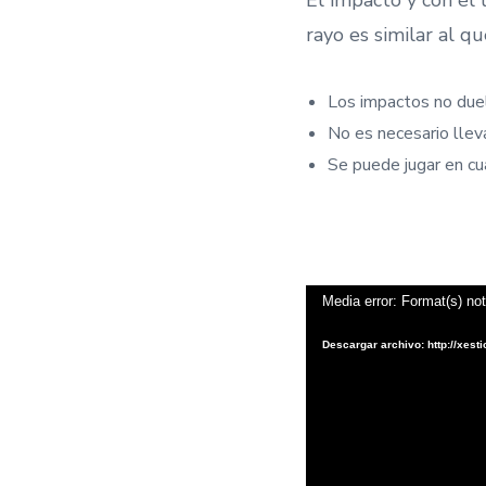
rayo es similar al qu
Los impactos no due
No es necesario lleva
Se puede jugar en cu
R
Media error: Format(s) no
e
Descargar archivo: http://xe
p
r
o
d