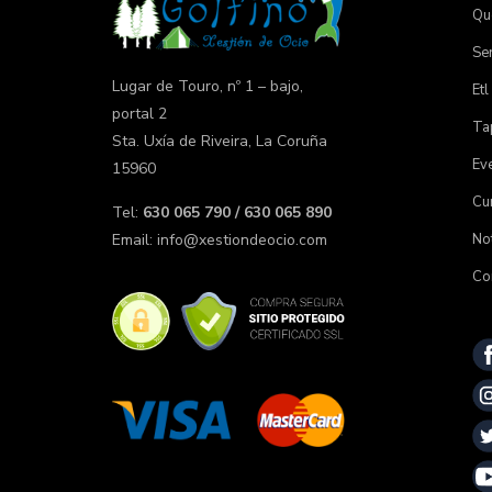
Qu
Ser
Lugar de Touro, nº 1 – bajo,
Etl
portal 2
Tap
Sta. Uxía de Riveira, La Coruña
Ev
15960
Cu
Tel:
630 065 790 / 630 065 890
Not
Email:
info@xestiondeocio.com
Co