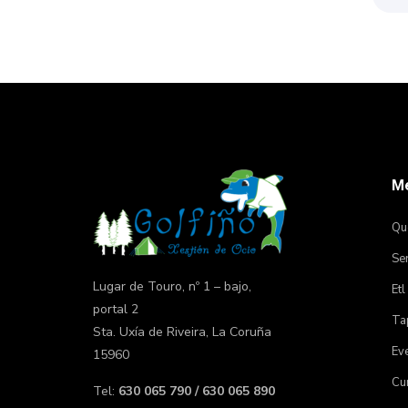
M
Qu
Ser
Lugar de Touro, nº 1 – bajo,
Etl
portal 2
Tap
Sta. Uxía de Riveira, La Coruña
Ev
15960
Cu
Tel:
630 065 790 / 630 065 890