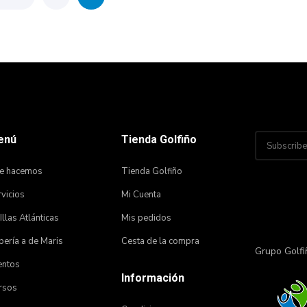
enú
Tienda Golfiño
e hacemos
Tienda Golfiño
vicios
Mi Cuenta
 Illas Atlánticas
Mis pedidos
ería a de Maris
Cesta de la compra
Grupo Golfi
entos
Información
rsos