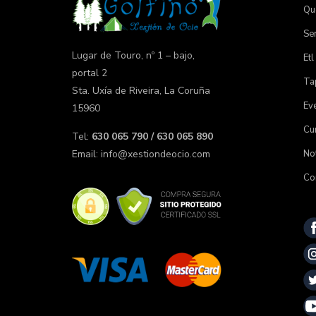
Qu
Ser
Lugar de Touro, nº 1 – bajo,
Etl
portal 2
Tap
Sta. Uxía de Riveira, La Coruña
Ev
15960
Cu
Tel:
630 065 790 / 630 065 890
Not
Email:
info@xestiondeocio.com
Co