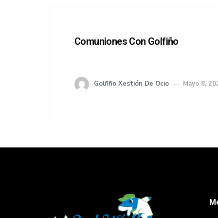
Comuniones Con Golfiño
…
Golfiño Xestión De Ocio
Mayo 8, 20
M