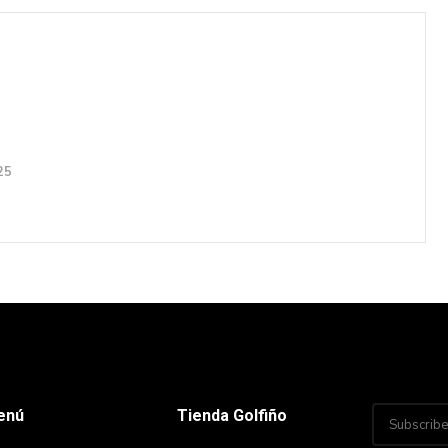
25
enú
Tienda Golfiño