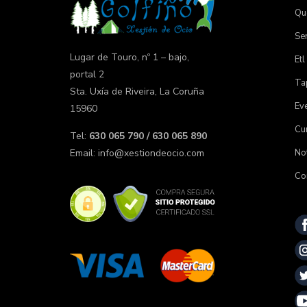
Qu
Ser
Lugar de Touro, nº 1 – bajo,
Etl
portal 2
Tap
Sta. Uxía de Riveira, La Coruña
Ev
15960
Cu
Tel:
630 065 790 / 630 065 890
Not
Email:
info@xestiondeocio.com
Co