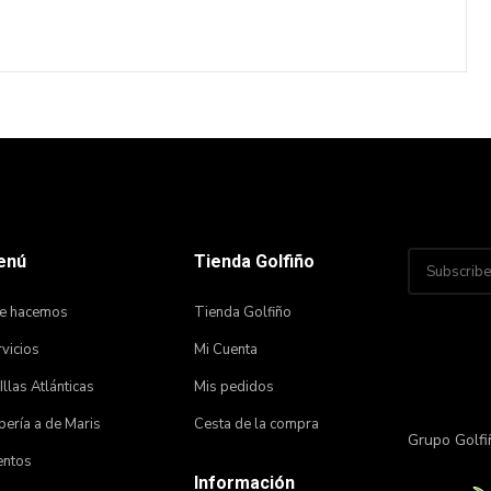
enú
Tienda Golfiño
e hacemos
Tienda Golfiño
vicios
Mi Cuenta
 Illas Atlánticas
Mis pedidos
ería a de Maris
Cesta de la compra
Grupo Golfi
entos
Información