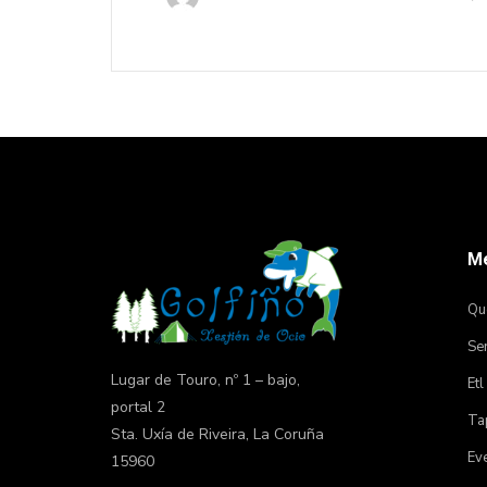
M
Qu
Ser
Lugar de Touro, nº 1 – bajo,
Etl
portal 2
Tap
Sta. Uxía de Riveira, La Coruña
Ev
15960