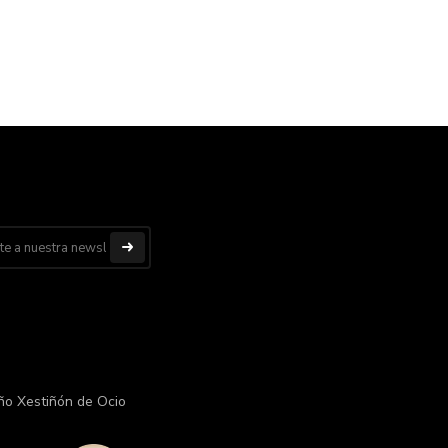
ño Xestiñón de Ocio